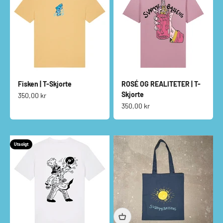
Fisken | T-Skjorte
ROSÉ OG REALITETER | T-
Skjorte
Salgspris
350,00 kr
Salgspris
350,00 kr
Utsolgt