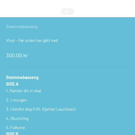
Gå til element 1
Gå til element 2
Svømmebasseng
Vinyl - Før solen har gått ned
Salgspris
300,00 kr
Svømmebasseng
SIDE A
Ramler dit vi skal
I morgen
Utenfor deg II (ft. Kjartan Lauritsen)
Skumring
Falkone
SIDE B