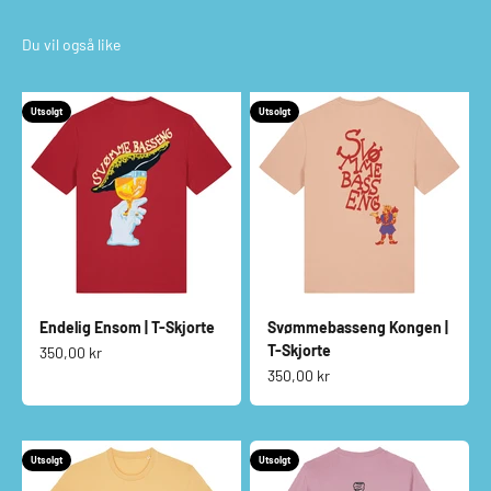
Utsolgt
Utsolgt
Endelig Ensom | T-Skjorte
Svømmebasseng Kongen |
T-Skjorte
Salgspris
350,00 kr
Salgspris
350,00 kr
Utsolgt
Utsolgt