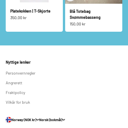
Platekokken | T-Skjorte
Blå Totebag
Salgspris
Svømmebasseng
350,00 kr
Salgspris
150,00 kr
Nyttige lenker
Personvernregler
Angrerett
Fraktpolicy
Vilkår for bruk
Norway (NOK kr)
Norsk (bokmål)