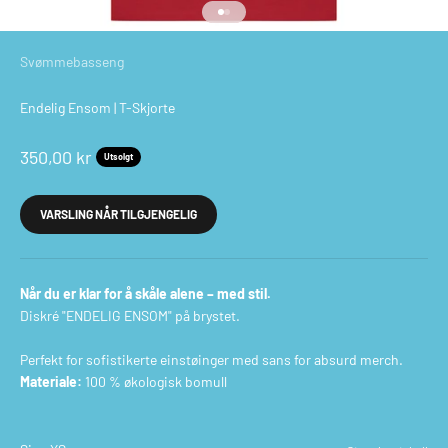
Gå til element 1
Gå til element 2
Svømmebasseng
Endelig Ensom | T-Skjorte
Salgspris
350,00 kr
Utsolgt
VARSLING NÅR TILGJENGELIG
Når du er klar for å skåle alene – med stil.
Diskré "ENDELIG ENSOM" på brystet.
Perfekt for sofistikerte einstøinger med sans for absurd merch.
Materiale:
100 % økologisk bomull