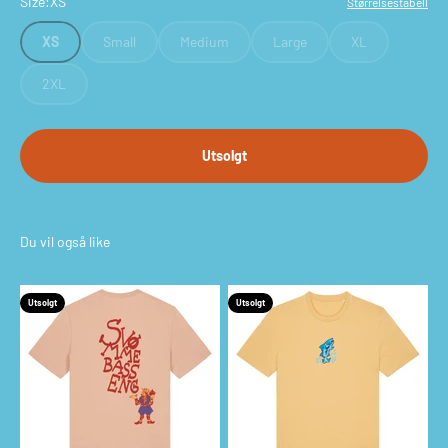
Size:
XS
Størrelsestabell
XS
Small
Medium
Large
XL
2XL
Utsolgt
Utsolgt
Utsolgt