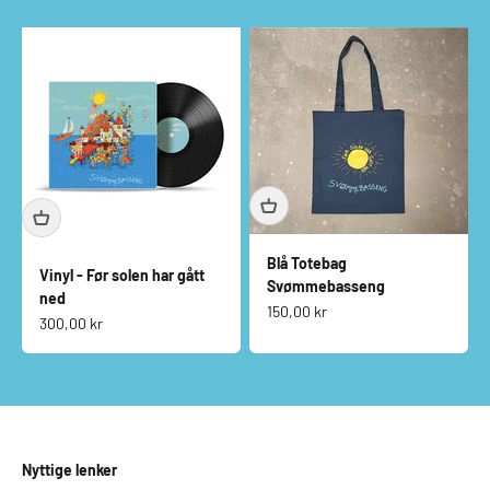
Blå Totebag
Vinyl - Før solen har gått
Svømmebasseng
ned
Salgspris
150,00 kr
Salgspris
300,00 kr
Nyttige lenker