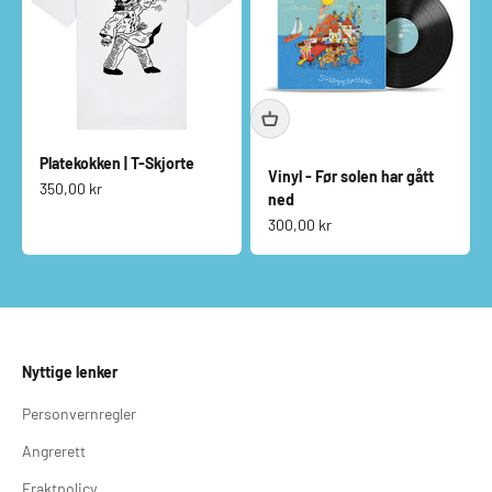
Platekokken | T-Skjorte
Vinyl - Før solen har gått
Salgspris
350,00 kr
ned
Salgspris
300,00 kr
Nyttige lenker
Personvernregler
Angrerett
Fraktpolicy