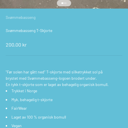
Gå til element 1
Gå til element 2
Gå til element 3
Svømmebasseng
Svømmebasseng T-Skjorte
Salgspris
200,00 kr
"Før solen har gått ned" T-skjorte med silketrykket sol på
brystet med Svømmebasseng-logoen brodert under.
En tykk t-skjorte som er laget av behagelig organisk bomull.
Trykket i Norge
Myk, behagelig t-skjorte
FairWear
Laget av 100 % organisk bomull
Vegan