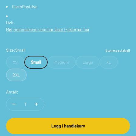
EarthPositive
Hvit
Møt menneskene som har laget t-skjorten her
Size:
Small
Størrelsestabell
XS
Small
Medium
Large
XL
2XL
Antall:
Legg i handlekurv