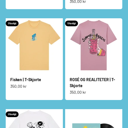
Salgspris
350,00 kr
Utsolgt
Utsolgt
Fisken | T-Skjorte
ROSÉ OG REALITETER | T-
Skjorte
Salgspris
350,00 kr
Salgspris
350,00 kr
Utsolgt