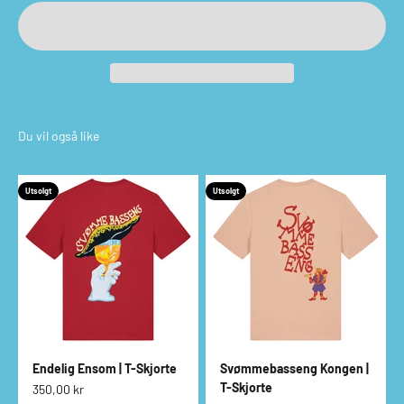
Utsolgt
Utsolgt
Endelig Ensom | T-Skjorte
Svømmebasseng Kongen |
T-Skjorte
Salgspris
350,00 kr