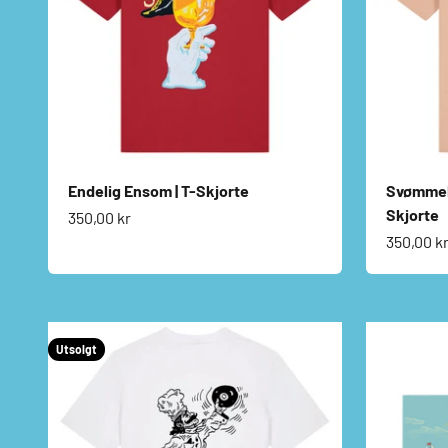
Endelig Ensom | T-Skjorte
Svømmeb
Skjorte
Salgspris
350,00 kr
Salgspri
350,00 k
Utsolgt