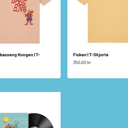
asseng Kongen | T-
Fisken | T-Skjorte
Salgspris
350,00 kr
s
r