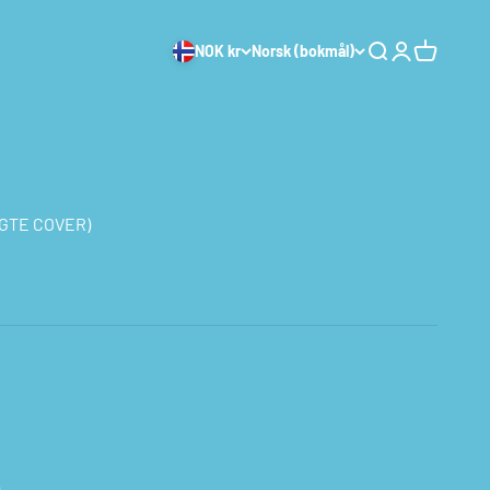
NOK kr
Norsk (bokmål)
Søk
Logg inn
Handleku
LAGTE COVER)