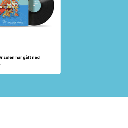
ør solen har gått ned
s
r