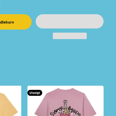
ndlekurv
Utsolgt