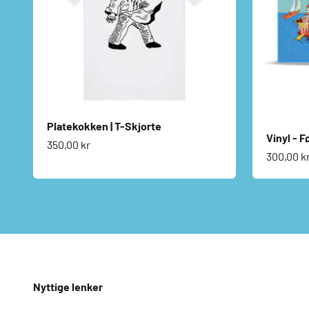
Platekokken | T-Skjorte
Vinyl - F
Salgspris
350,00 kr
Salgspri
300,00 k
Nyttige lenker