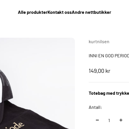
Alle produkter
Kontakt oss
Andre nettbutikker
kurtnilsen
INNI EN GOD PERIOD
Salgspris
149,00 kr
Totebag med trykket 
Antall: