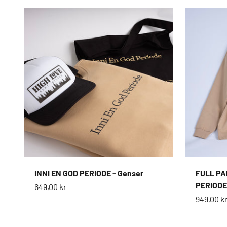
INNI EN GOD PERIODE - Genser
FULL PA
PERIODE
Salgspris
649,00 kr
Salgspri
949,00 k