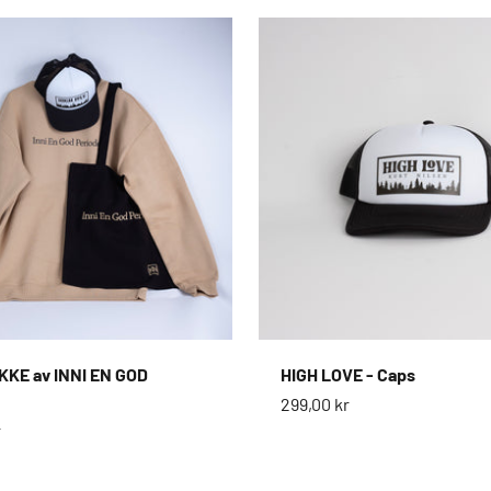
KKE av INNI EN GOD
HIGH LOVE - Caps
Salgspris
299,00 kr
s
r