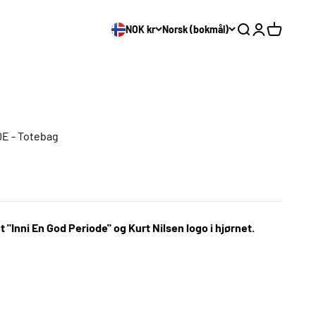
NOK kr
Norsk (bokmål)
Søk
Logg inn
Handleku
E - Totebag
"Inni En God Periode" og Kurt Nilsen logo i hjørnet.