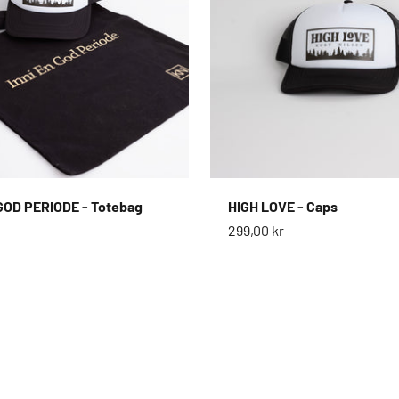
GOD PERIODE - Totebag
HIGH LOVE - Caps
s
Salgspris
299,00 kr