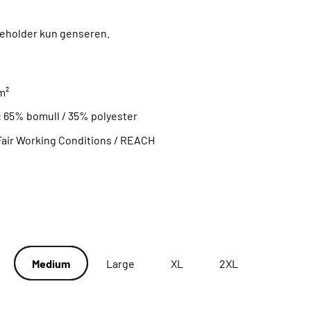
neholder kun genseren.
m²
:
65% bomull / 35% polyester
Fair Working Conditions /
REACH
Medium
Large
XL
2XL