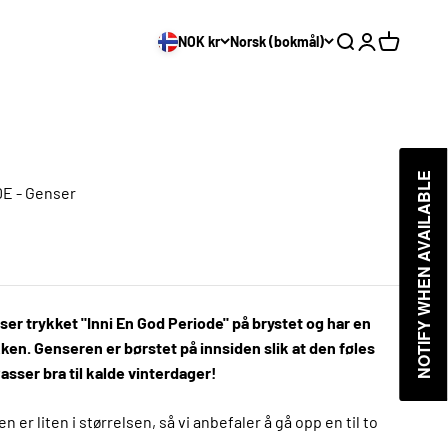
NOK kr
Norsk (bokmål)
Søk
Logg inn
Handleku
NOTIFY WHEN AVAILABLE
E - Genser
er trykket "Inni En God Periode" på brystet og har en
kken. Genseren er børstet på innsiden slik at den føles
sser bra til kalde vinterdager!
er liten i størrelsen, så vi anbefaler å gå opp en til to