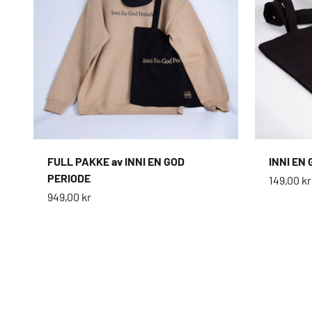
FULL PAKKE av INNI EN GOD
INNI EN 
PERIODE
Salgspri
149,00 kr
Salgspris
949,00 kr