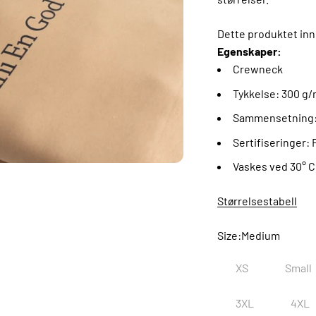
Dette produktet in
Egenskaper:
Crewneck
Tykkelse: 300 g/
Sammensetning
Sertifiseringer:
Vaskes ved 30° C
Størrelsestabell
Size:
Medium
XS
Small
3XL
4XL