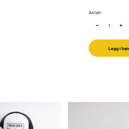
Antall:
Legg i ha