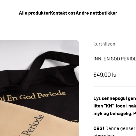
Alle produkter
Kontakt oss
Andre nettbutikker
kurtnilsen
INNI EN GOD PERIOD
Salgspris
649,00 kr
Lys sennepsgul gens
liten "KN"-logo i na
myk og behagelig. Pa
OBS!
Denne genseren 
størrelser.