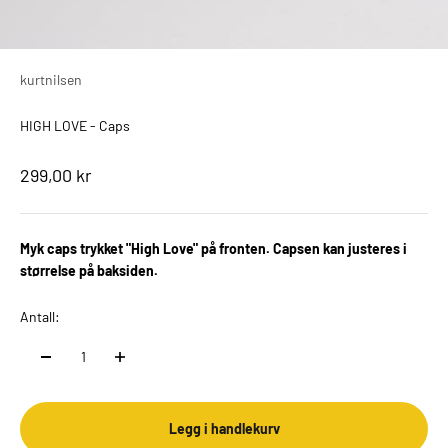
kurtnilsen
HIGH LOVE - Caps
Salgspris
299,00 kr
Myk caps trykket "High Love" på fronten. Capsen kan justeres i
størrelse på baksiden.
Antall:
Legg i handlekurv