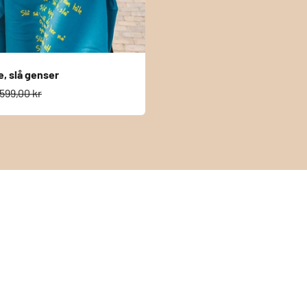
e, slå genser
s
Normalpris
599,00 kr