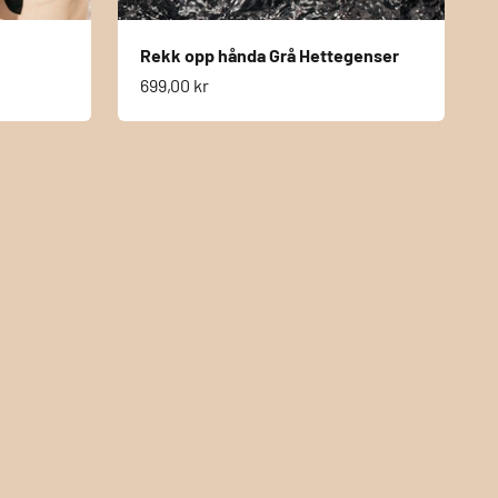
Rekk opp hånda Grå Hettegenser
Salgspris
699,00 kr