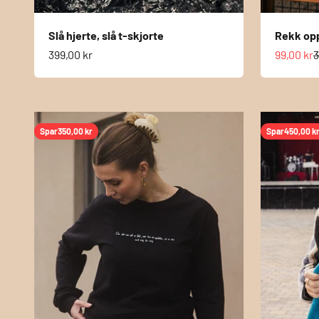
Slå hjerte, slå t-skjorte
Rekk opp
Salgspris
Salgspri
N
399,00 kr
99,00 kr
3
Spar
350,00 kr
Spar
450,00 k