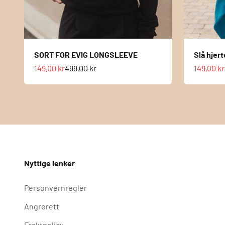
SORT FOR EVIG LONGSLEEVE
Slå hjert
Salgspris
Normalpris
Salgspri
149,00 kr
499,00 kr
149,00 kr
Nyttige lenker
Personvernregler
Angrerett
Fraktpolicy