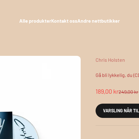
Alle produkter
Kontakt oss
Andre nettbutikker
Chris Holsten
Gå bli lykkelig, du 
Salgspris
189,00 kr
Normalpr
249,00 kr
VARSLING NÅR TI