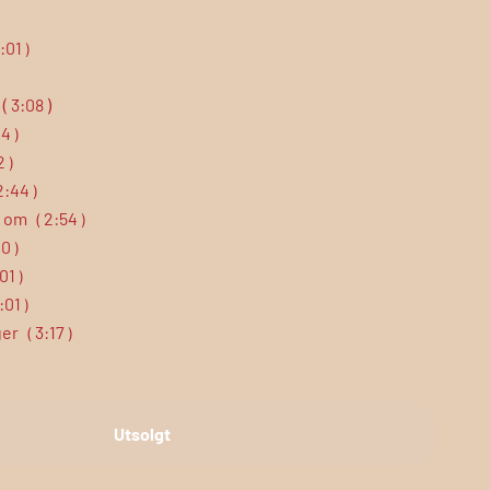
:01
)
(
3:08
)
04
)
2
)
2:44
)
r om
2:54
(
)
10
)
01
)
:01
)
ger
3:17
(
)
Utsolgt