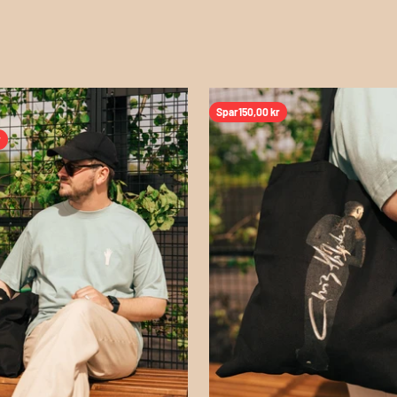
Spar
150,00 kr
r