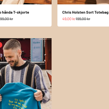
 hånda T-skjorte
Chris Holsten Sort Totebag
s
ormalpris
Salgspris
Normalpris
99,00 kr
49,00 kr
199,00 kr
r