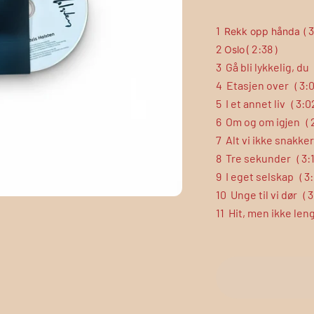
1
3
Rekk opp hånda (
2
(
2:38
Oslo
)
3
Gå bli lykkelig, du
4
Etasjen over
3:
(
5
I et annet liv
3:0
(
6
Om og om igjen
(
7
Alt vi ikke snakke
8
Tre sekunder
3:
(
9
I eget selskap
3:
(
10
Unge til vi dør
3
(
11
Hit, men ikke len