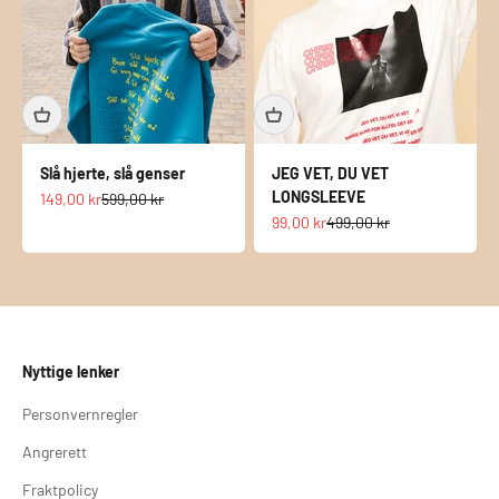
Slå hjerte, slå genser
JEG VET, DU VET
LONGSLEEVE
Salgspris
Normalpris
149,00 kr
599,00 kr
Salgspris
Normalpris
99,00 kr
499,00 kr
Nyttige lenker
Personvernregler
Angrerett
Fraktpolicy