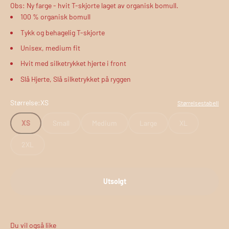
Obs: Ny farge - hvit T-skjorte laget av organisk bomull.
100
% organisk bomull
Tykk og behagelig T-skjorte
Unisex, medium fit
Hvit med silketrykket hjerte i front
Slå Hjerte, Slå silketrykket på ryggen
Størrelse:
XS
Størrelsestabell
XS
Small
Medium
Large
XL
2XL
Utsolgt