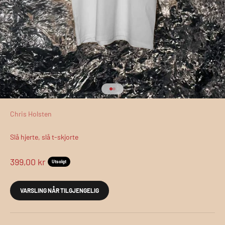
Gå til element 1
Gå til element 2
Chris Holsten
Slå hjerte, slå t-skjorte
Salgspris
399,00 kr
Utsolgt
VARSLING NÅR TILGJENGELIG