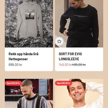
Rekk opp hånda Grå
SORT FOR EVIG
Hettegenser
LONGSLEEVE
Salgspris
Salgspris
Normalpris
699,00 kr
149,00 kr
499,00 kr
Spar
450,00 kr
Spar
400,00 kr