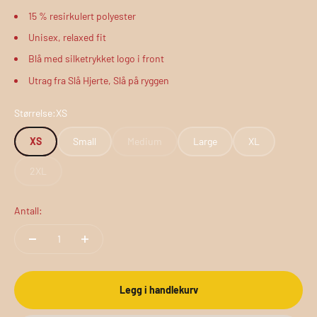
15 % resirkulert polyester
Unisex, relaxed fit
Blå med silketrykket logo i front
Utrag fra Slå Hjerte, Slå på ryggen
Størrelse:
XS
XS
Small
Medium
Large
XL
2XL
Antall:
Legg i handlekurv