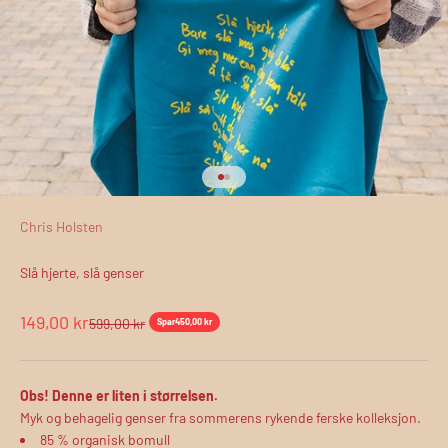
Gå til element 1
Gå til element 2
Chris Holsten
Slå hjerte, slå genser
Salgspris
149,00 kr
Normalpris
599,00 kr
Spar
450,00 kr
Obs! Denne er liten i størrelsen.
Myk og behagelig genser fra sommerens rykende ferske kolleksjon.
85
% organisk bomull