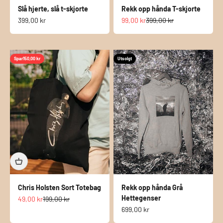
Slå hjerte, slå t-skjorte
Rekk opp hånda T-skjorte
Salgspris
Salgspris
Normalpris
399,00 kr
99,00 kr
399,00 kr
Spar
150,00 kr
Utsolgt
Chris Holsten Sort Totebag
Rekk opp hånda Grå
Hettegenser
Salgspris
Normalpris
49,00 kr
199,00 kr
Salgspris
699,00 kr