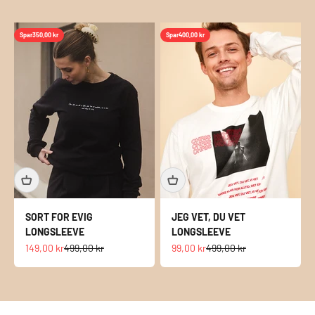
Spar
350,00 kr
Spar
400,00 kr
SORT FOR EVIG
JEG VET, DU VET
LONGSLEEVE
LONGSLEEVE
Salgspris
Normalpris
Salgspris
Normalpris
149,00 kr
499,00 kr
99,00 kr
499,00 kr