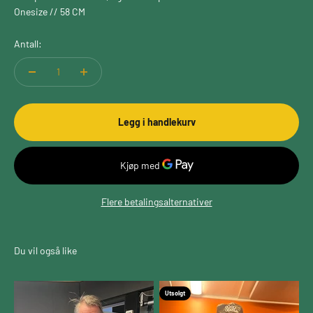
Onesize // 58 CM
Antall:
Legg i handlekurv
Flere betalingsalternativer
Utsolgt