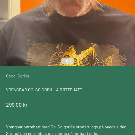
Gå til element 1
Gå til element 2
Gogo-Gorilla
VRENGBAR GO-GO GORILLA BØTTEHATT
Salgspris
299,00 kr
Vrengbar bøttehatt med Go-Go gorilla brodert logo på begge sider.
Sort på den ene siden, og cammo på motsatt side.