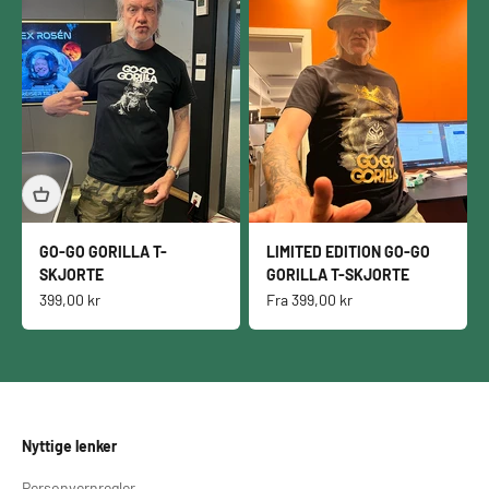
GO-GO GORILLA T-
LIMITED EDITION GO-GO
SKJORTE
GORILLA T-SKJORTE
Salgspris
Salgspris
399,00 kr
Fra
399,00 kr
Nyttige lenker
Personvernregler