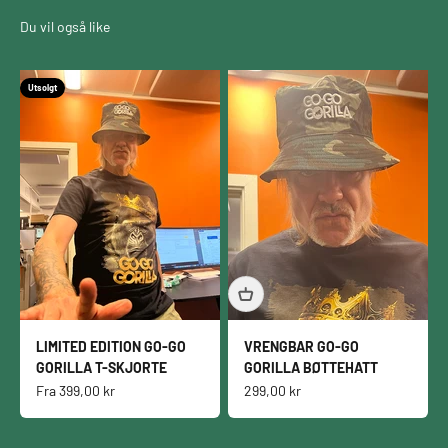
Utsolgt
LIMITED EDITION GO-GO
VRENGBAR GO-GO
GORILLA T-SKJORTE
GORILLA BØTTEHATT
Salgspris
Salgspris
Fra
399,00 kr
299,00 kr