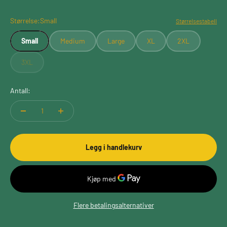
Størrelse:
Small
Størrelsestabell
Small
Medium
Large
XL
2XL
3XL
Antall:
Legg i handlekurv
Flere betalingsalternativer