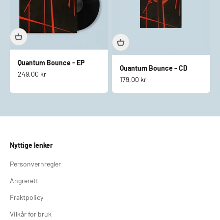
Quantum Bounce - EP
Quantum Bounce - CD
Salgspris
249,00 kr
Salgspris
179,00 kr
Nyttige lenker
Personvernregler
Angrerett
Fraktpolicy
Vilkår for bruk