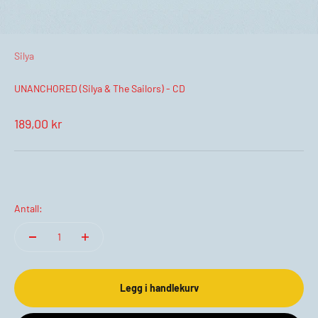
Silya
UNANCHORED (Silya & The Sailors) - CD
Salgspris
189,00 kr
Antall:
Legg i handlekurv