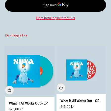
Flere betalingsalternativer
What If All Works Out - CD
What If All Works Out - LP
Salgspris
219,00 kr
Salgspris
379,00 kr