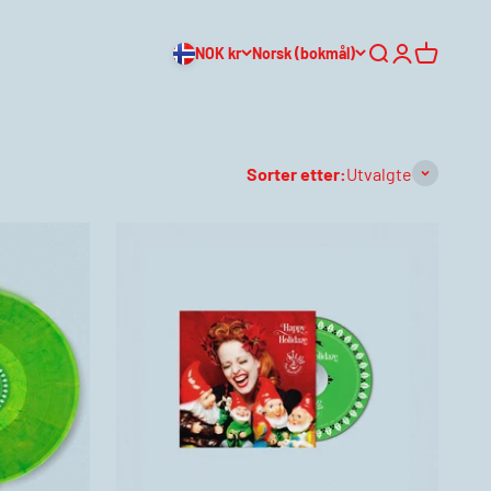
NOK kr
Norsk (bokmål)
Søk
Logg inn
Handleku
Sorter etter:
Utvalgte