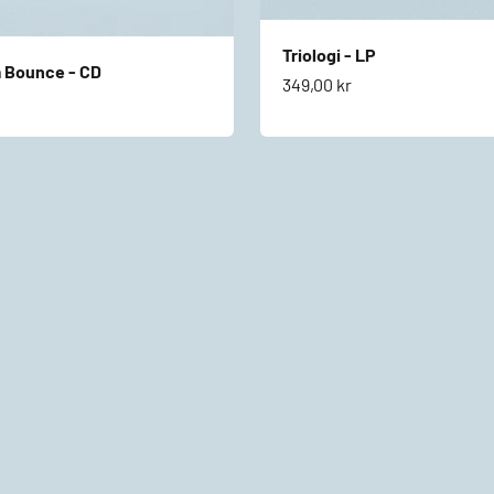
Triologi - LP
 Bounce - CD
Salgspris
349,00 kr
s