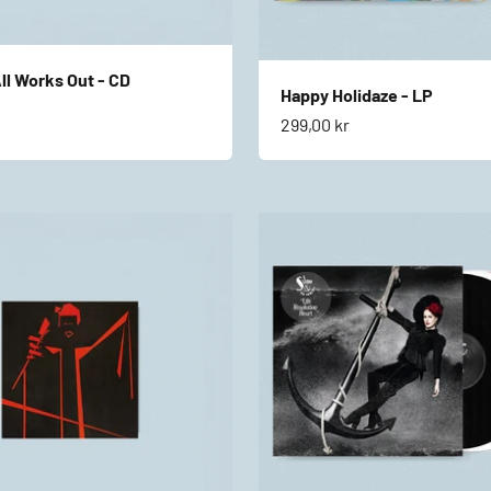
All Works Out - CD
Happy Holidaze - LP
s
Salgspris
299,00 kr