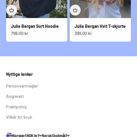
Julie Bergan Sort Hoodie
Julie Bergan Hvit T-skjorte
Salgspris
Salgspris
799,00 kr
399,00 kr
Nyttige lenker
Personvernregler
Angrerett
Fraktpolicy
Vilkår for bruk
Norway (NOK kr)
Norsk (bokmål)