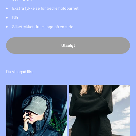
Ekstra tykkelse for bedre holdbarhet
Blå
Silketrykket Julie-logo på en side
Utsolgt