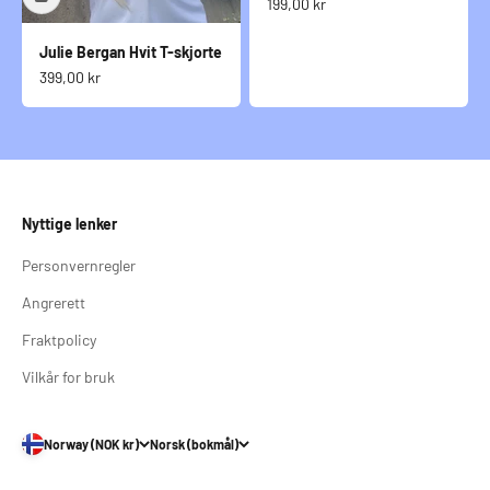
Salgspris
199,00 kr
Julie Bergan Hvit T-skjorte
Salgspris
399,00 kr
Nyttige lenker
Personvernregler
Angrerett
Fraktpolicy
Vilkår for bruk
Norway (NOK kr)
Norsk (bokmål)