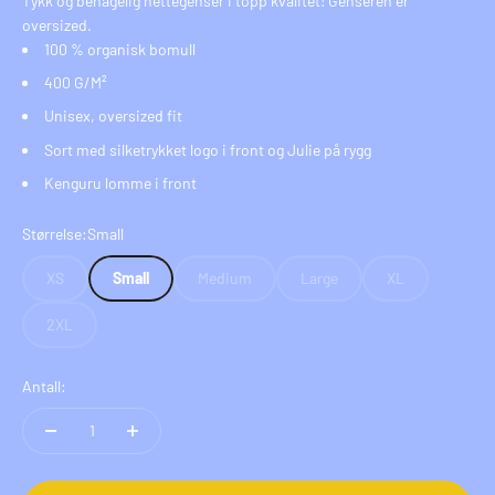
Tykk og behagelig hettegenser i topp kvalitet! Genseren er
oversized.
100
% organisk bomull
400 G/M²
Unisex, oversized fit
Sort med silketrykket logo i front og Julie på rygg
Kenguru lomme i front
Størrelse:
Small
XS
Small
Medium
Large
XL
2XL
Antall: