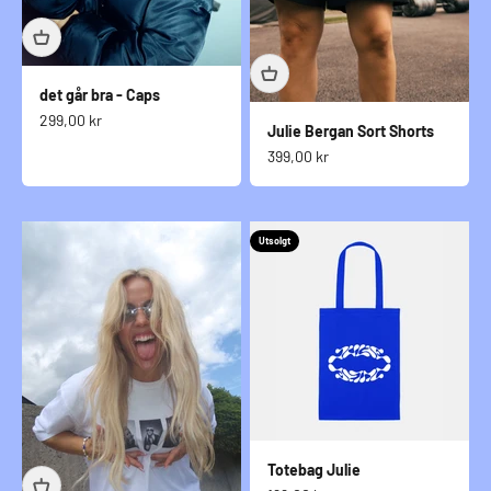
det går bra - Caps
Salgspris
299,00 kr
Julie Bergan Sort Shorts
Salgspris
399,00 kr
Utsolgt
Totebag Julie