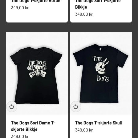
The Dogs T-skjorte Bottle
The Dogs Sort T-skjorte
Bikkje
Salgspris
349,00 kr
Salgspris
349,00 kr
The Dogs Sort Dame T-
The Dogs T-skjorte Skull
skjorte Bikkje
Salgspris
349,00 kr
Salgspris
349,00 kr