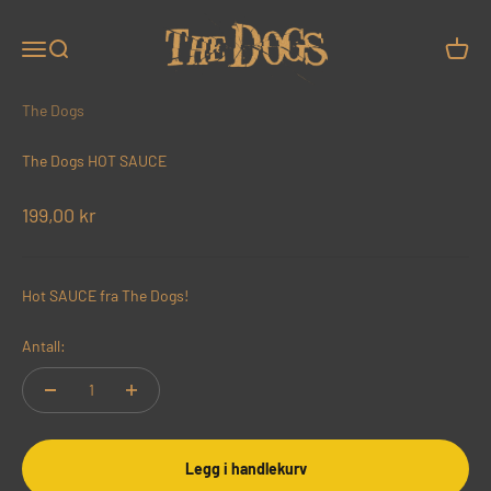
Hopp til innhold
The Dogs
Meny
Søk
Handle
The Dogs
The Dogs HOT SAUCE
Salgspris
199,00 kr
Hot SAUCE fra The Dogs!
Antall:
Legg i handlekurv