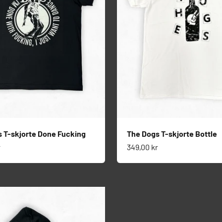
 T-skjorte Done Fucking
The Dogs T-skjorte Bottle
s
Salgspris
r
349,00 kr