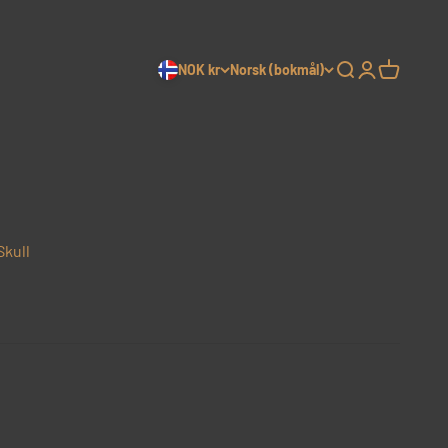
NOK kr
Norsk (bokmål)
Søk
Logg inn
Handleku
Skull