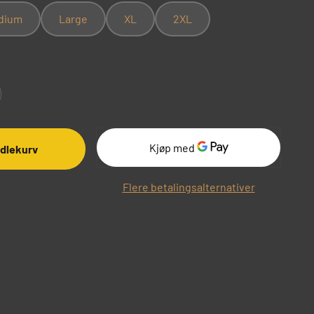
dium
Large
XL
2XL
ndlekurv
Flere betalingsalternativer