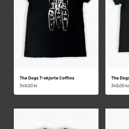
The Dogs T-skjorte Coffins
The Dogs
Salgspris
Salgspri
349,00 kr
349,00 k