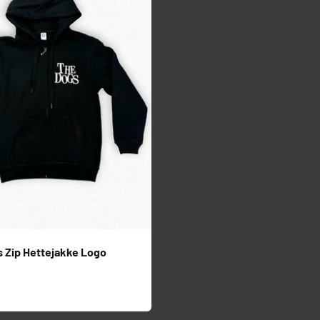
 Zip Hettejakke Logo
s