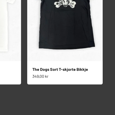
The Dogs Sort T-skjorte Bikkje
Salgspris
349,00 kr