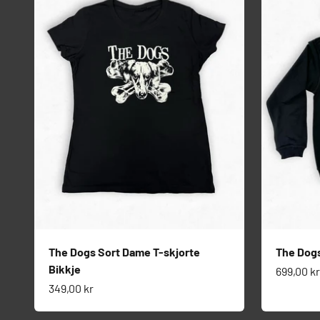
The Dogs Sort Dame T-skjorte
The Dogs
Bikkje
Salgspri
699,00 kr
Salgspris
349,00 kr