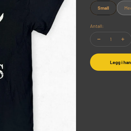
Small
Me
Antall:
Legg i ha