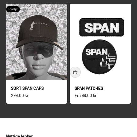
Utsolgt
SORT SPAN CAPS
SPAN PATCHES
Salgspris
Salgspris
299,00 kr
Fra
99,00 kr
Nyttige lenker