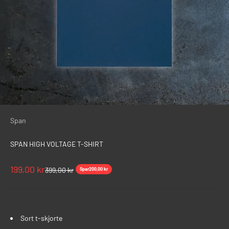
Span
SPAN HIGH VOLTAGE T-SHIRT
Salgspris
199,00 kr
Normalpris
399,00 kr
Spar
200,00 kr
Sort t-skjorte