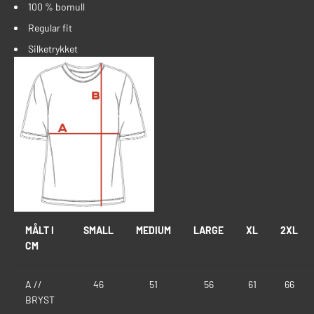
100 % bomull
Regular fit
Silketrykket
MÅLT I
SMALL
MEDIUM
LARGE
XL
2XL
CM
A //
46
51
56
61
66
BRYST