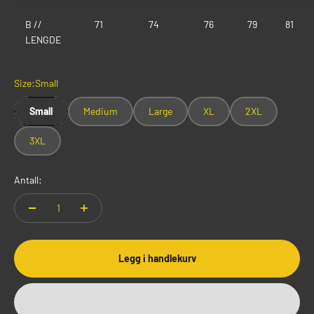
B //
71
74
76
79
81
LENGDE
Size:
Small
Small
Medium
Large
XL
2XL
3XL
Antall:
Legg i handlekurv