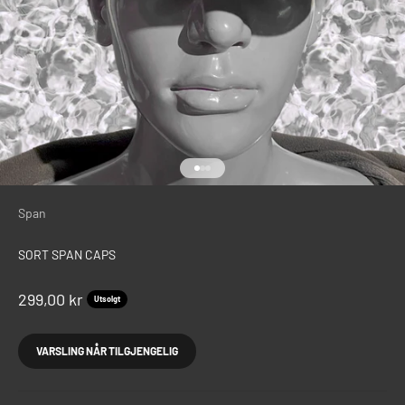
Gå til element 1
Gå til element 2
Gå til element 3
Span
SORT SPAN CAPS
Salgspris
299,00 kr
Utsolgt
VARSLING NÅR TILGJENGELIG