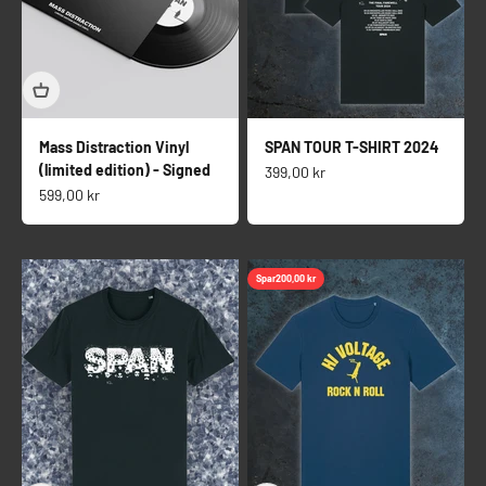
Mass Distraction Vinyl
SPAN TOUR T-SHIRT 2024
(limited edition) - Signed
Salgspris
399,00 kr
Salgspris
599,00 kr
Spar
200,00 kr