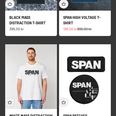
BLACK MASS
SPAN HIGH VOLTAGE T-
DISTRACTION T-SHIRT
SHIRT
Salgspris
Salgspris
Normalpris
399,00 kr
199,00 kr
399,00 kr
WHITE MASS DISTRACTION
SPAN PATCHES