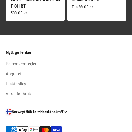
T-SHIRT
Salgspris
Fra
99,00 kr
Salgspris
399,00 kr
Nyttige lenker
Personvernregler
Angrerett
Fraktpolicy
Vilkår for bruk
Norway (NOK kr)
Norsk (bokmål)