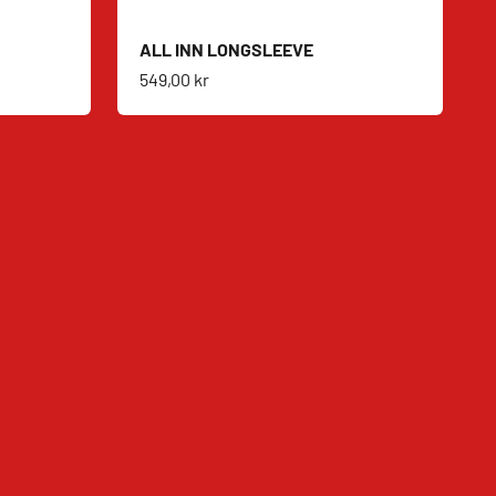
ALL INN LONGSLEEVE
Salgspris
549,00 kr