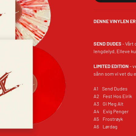
DENNE VINYLEN ER
SEND DUDES
- Vårt 
lengdelyd. Elleve ku
LIMITED EDITION
- v
sånn som vi vet du e
A1 Send Dudes
A2 Fest Hos Eirik
A3 Gi Meg Alt
A4 Evig Penger
A5 Frostrøyk
A6 Lørdag