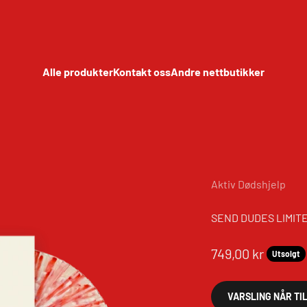
Alle produkter
Kontakt oss
Andre nettbutikker
Aktiv Dødshjelp
SEND DUDES LIMITE
Salgspris
749,00 kr
Utsolgt
VARSLING NÅR TI