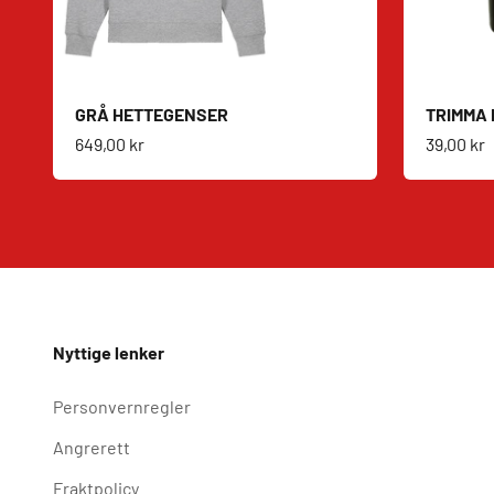
GRÅ HETTEGENSER
TRIMMA 
Salgspris
Salgspri
649,00 kr
39,00 kr
Nyttige lenker
Personvernregler
Angrerett
Fraktpolicy