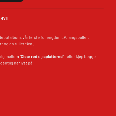
 HVIT
debutalbum, vår første fullengder, LP, langspeller,
tt og en rulletekst.
elg mellom "
Clear red
og
splattered
" - eller kjøp begge
gentlig har lyst på!