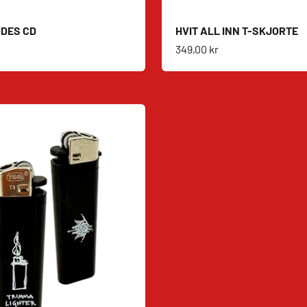
DES CD
HVIT ALL INN T-SKJORTE
s
Salgspris
349,00 kr