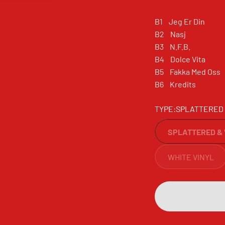
B1 Jeg Er Din
B2 Nasj
B3 N.F.B.
B4 Dolce Vita
B5 Fakka Med Os
B6 Kredits
TYPE:
SPLATTERED 
SPLATTERED & 
WHITE VINYL