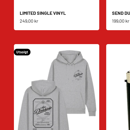
LIMITED SINGLE VINYL
SEND DU
Salgspris
Salgspri
249,00 kr
199,00 kr
Utsolgt