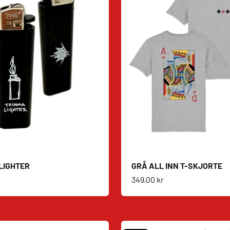
LIGHTER
GRÅ ALL INN T-SKJORTE
s
Salgspris
349,00 kr