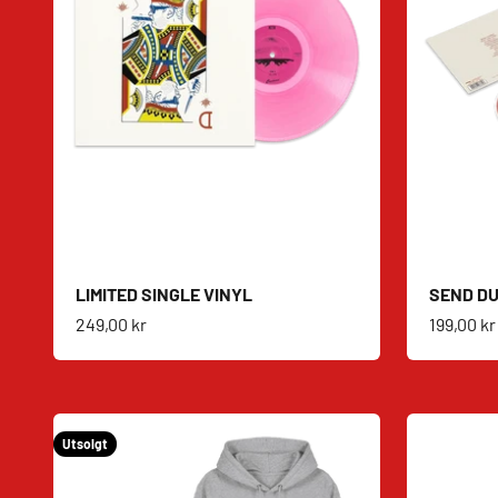
LIMITED SINGLE VINYL
SEND DU
Salgspris
Salgspri
249,00 kr
199,00 kr
Utsolgt