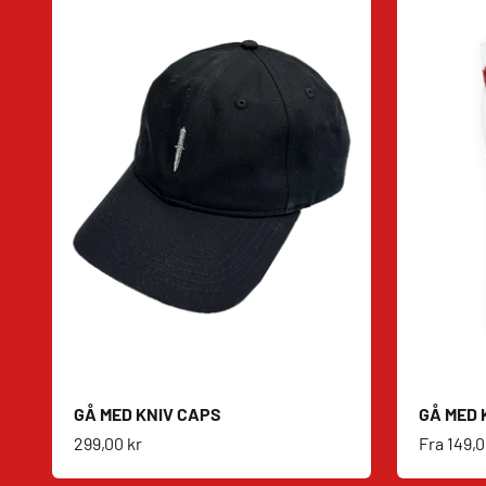
GÅ MED KNIV CAPS
GÅ MED 
Salgspris
Salgspri
299,00 kr
Fra
149,0