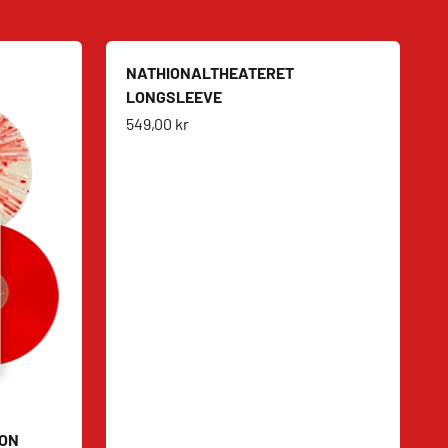
NATHIONALTHEATERET
LONGSLEEVE
Salgspris
549,00 kr
ION