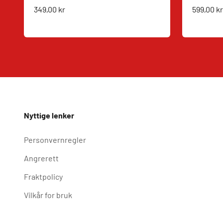
Salgspris
Salgspri
349,00 kr
599,00 kr
Nyttige lenker
Personvernregler
Angrerett
Fraktpolicy
Vilkår for bruk