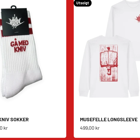
Utsolgt
KNIV SOKKER
MUSEFELLE LONGSLEEVE
s
Salgspris
0 kr
499,00 kr