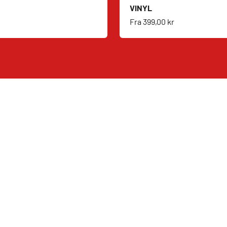
VINYL
s
Salgspris
Fra
399,00 kr