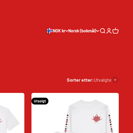
NOK kr
Norsk (bokmål)
Søk
Logg inn
Handleku
Sorter etter:
Utvalgte
Utsolgt