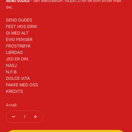
SEND DUDES
- Vårt debutalbum, nå på CD for de som driver med
det.
SEND DUDES
FEST HOS EIRIK
GI MEG ALT
EVIG PENGER
FROSTRØYK
LØRDAG
JEG ER DIN
NASJ
N.F.B.
DOLCE VITA
FAKKE MED OSS
KREDITS
Antall: