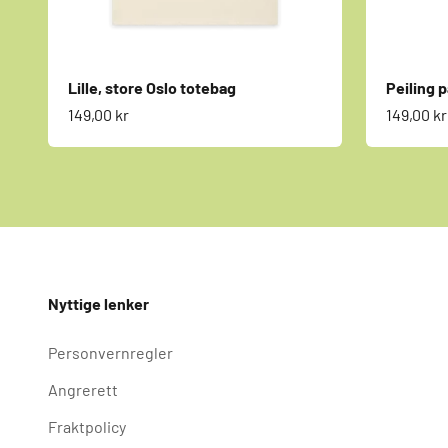
Lille, store Oslo totebag
Peiling p
Salgspris
Salgspri
149,00 kr
149,00 kr
Nyttige lenker
Personvernregler
Angrerett
Fraktpolicy