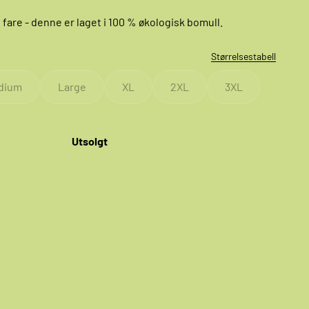
 fare - denne er laget i 100 % økologisk bomull.
Størrelsestabell
dium
Large
XL
2XL
3XL
Utsolgt