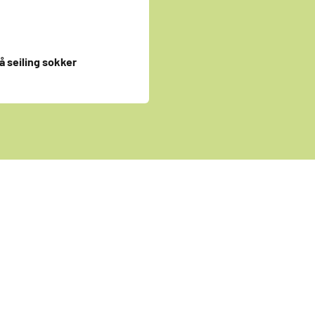
å seiling sokker
s