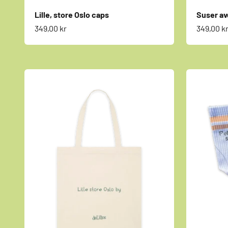
Lille, store Oslo caps
Suser av
Salgspris
Salgspri
349,00 kr
349,00 k