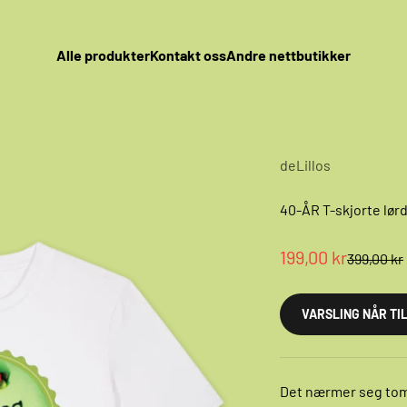
Alle produkter
Kontakt oss
Andre nettbutikker
deLillos
40-ÅR T-skjorte lør
Salgspris
199,00 kr
Normalpr
399,00 kr
VARSLING NÅR TI
Det nærmer seg tomt 