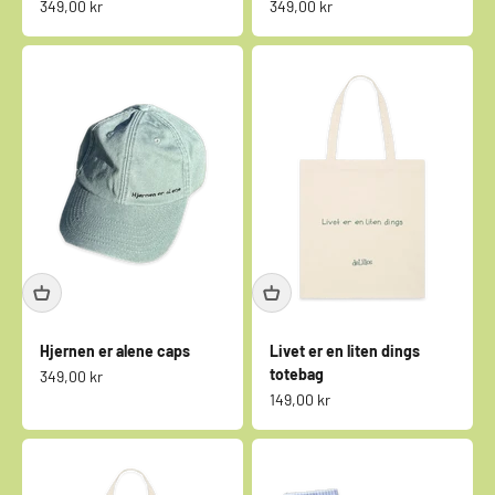
Salgspris
Salgspris
349,00 kr
349,00 kr
Hjernen er alene caps
Livet er en liten dings
totebag
Salgspris
349,00 kr
Salgspris
149,00 kr