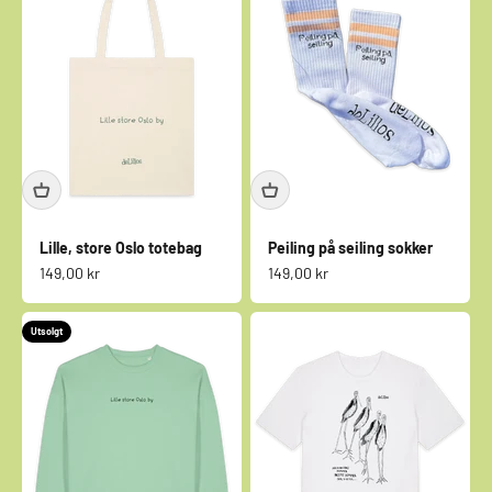
Lille, store Oslo totebag
Peiling på seiling sokker
Salgspris
Salgspris
149,00 kr
149,00 kr
Utsolgt