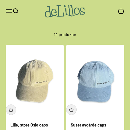
Hopp til innhold
deLillos
Meny
Søk
Handle
14 produkter
Lille, store Oslo caps
Suser avgårde caps