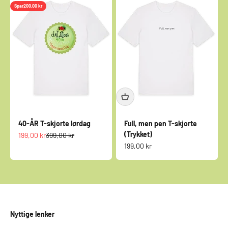
Spar
200,00 kr
40-ÅR T-skjorte lørdag
Full, men pen T-skjorte
(Trykket)
Salgspris
Normalpris
199,00 kr
399,00 kr
Salgspris
199,00 kr
Nyttige lenker