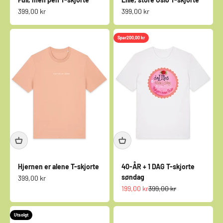
Salgspris
Salgspris
399,00 kr
399,00 kr
Spar
200,00 kr
Hjernen er alene T-skjorte
40-ÅR + 1 DAG T-skjorte
søndag
Salgspris
399,00 kr
Salgspris
Normalpris
199,00 kr
399,00 kr
Utsolgt