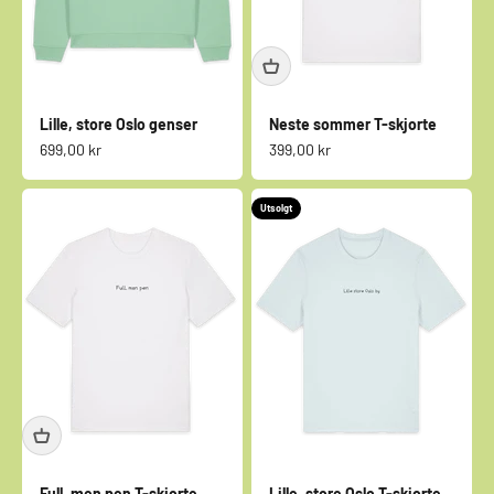
Lille, store Oslo genser
Neste sommer T-skjorte
Salgspris
Salgspris
699,00 kr
399,00 kr
Utsolgt
Full, men pen T-skjorte
Lille, store Oslo T-skjorte