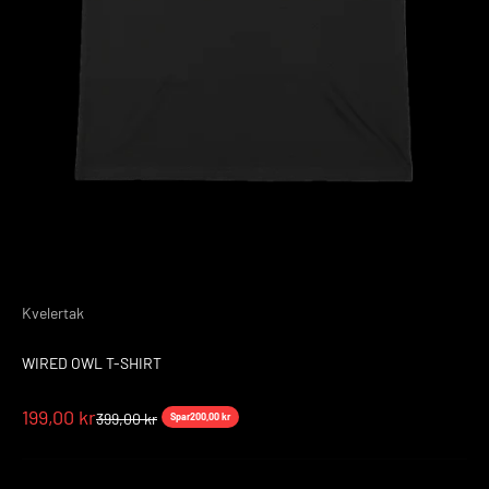
Kvelertak
WIRED OWL T-SHIRT
Salgspris
199,00 kr
Normalpris
399,00 kr
Spar
200,00 kr