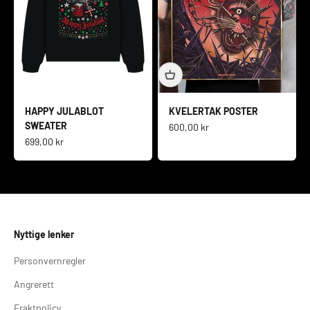
HAPPY JULABLOT
KVELERTAK POSTER
SWEATER
Salgspris
600,00 kr
Salgspris
699,00 kr
Nyttige lenker
Personvernregler
Angrerett
Fraktpolicy