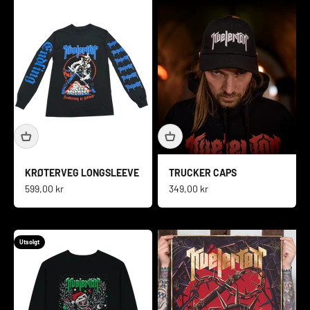
KRØTERVEG LONGSLEEVE
TRUCKER CAPS
Salgspris
Salgspris
599,00 kr
349,00 kr
Utsolgt