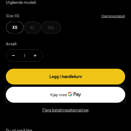
Utgående modell.
Size:
XS
Størrelsestabell
XS
XL
2XL
Antall:
Legg i handlekurv
Flere betalingsalternativer