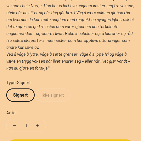
voksne i hele Norge. Hun har erfart hva ungdom ønsker seg fra voksne,
både når de sliter og når ting går bra. I Våg å være voksen gir hun råd
om hvordan du kan møte ungdom
med respekt og nysgjerrighet, slik at
det skapes en god relasjon som varer
gjennom den turbulente
ungdomstiden – og videre i livet. Boka inneholder
også historier og råd
fra «ekte eksperter», mennesker som har opplevd
utfordringer som
andre kan lære av.
Ved å våge å lytte, våge å sette grenser, våge å slippe fri og våge å
være
en trygg voksen når livet endrer seg – eller når livet gjør vondt –
kan du
gjøre en forskjell.
Type:
Signert
Signert
Ikke signert
Antall: