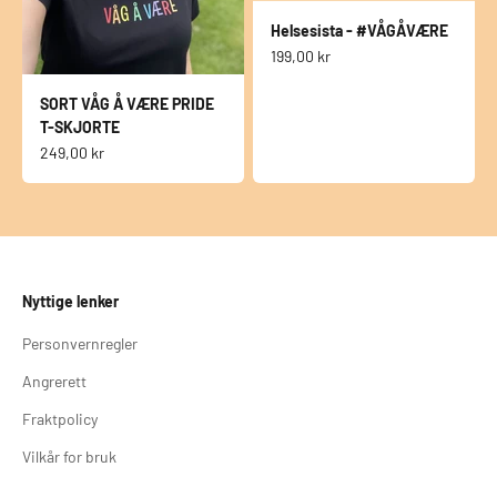
Helsesista - #VÅGÅVÆRE
Salgspris
199,00 kr
SORT VÅG Å VÆRE PRIDE
T-SKJORTE
Salgspris
249,00 kr
Nyttige lenker
Personvernregler
Angrerett
Fraktpolicy
Vilkår for bruk