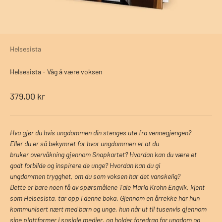
Helsesista
Helsesista - Våg å være voksen
Salgspris
379,00 kr
Hva gjør du hvis ungdommen din stenges ute fra vennegjengen?
Eller du er så bekymret for hvor ungdommen er at du
bruker
overvåkning gjennom Snapkartet? Hvordan kan du være et
godt
forbilde og inspirere de unge? Hvordan kan du gi
ungdommen
trygghet, om du som voksen har det vanskelig?
Dette er bare noen få av spørsmålene Tale Maria Krohn Engvik,
kjent
som Helsesista, tar opp i denne boka. Gjennom en årrekke
har hun
kommunisert nært med barn og unge, hun når ut til tusenvis gjennom
sine plattformer i sosiale
medier, og holder foredrag for ungdom og