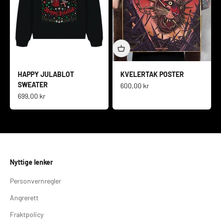
HAPPY JULABLOT
KVELERTAK POSTER
SWEATER
Salgspris
600,00 kr
Salgspris
699,00 kr
Nyttige lenker
Personvernregler
Angrerett
Fraktpolicy