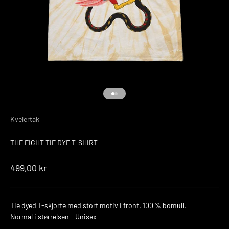
Gå til element 1
Gå til element 2
Kvelertak
THE FIGHT TIE DYE T-SHIRT
Salgspris
499,00 kr
Tie dyed T-skjorte med stort motiv i front. 100 % bomull.
Normal i størrelsen - Unisex