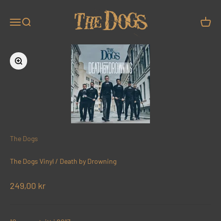
Hopp til innhold
The Dogs
Meny
Søk
Handle
Forstørr
The Dogs
The Dogs Vinyl / Death by Drowning
Salgspris
249,00 kr