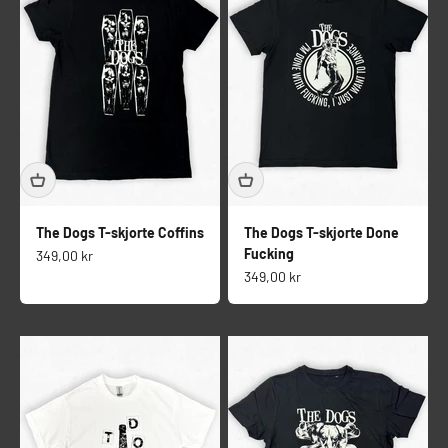
The Dogs T-skjorte Coffins
The Dogs T-skjorte Done
Fucking
Salgspris
349,00 kr
Salgspris
349,00 kr