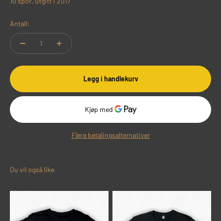
10 spor, utgitt i 2017
Antall:
Legg i handlekurv
Flere betalingsalternativer