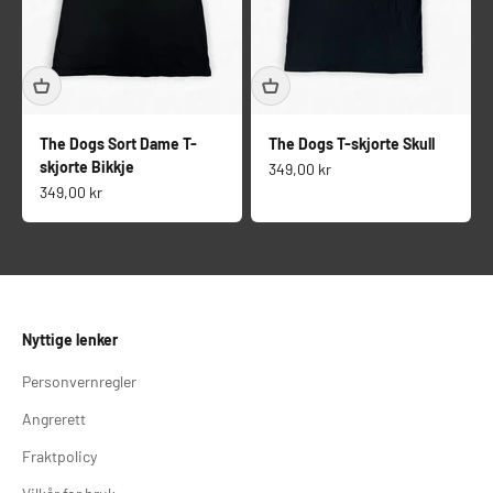
The Dogs Sort Dame T-
The Dogs T-skjorte Skull
skjorte Bikkje
Salgspris
349,00 kr
Salgspris
349,00 kr
Nyttige lenker
Personvernregler
Angrerett
Fraktpolicy