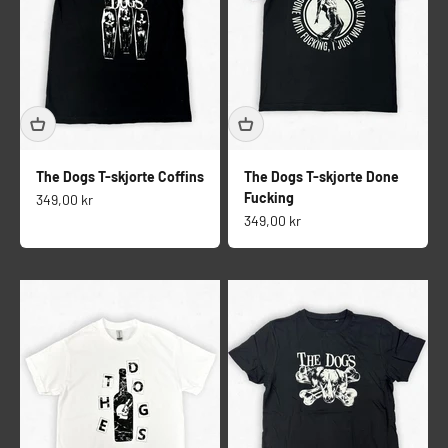
The Dogs T-skjorte Coffins
The Dogs T-skjorte Done
Fucking
Salgspris
349,00 kr
Salgspris
349,00 kr