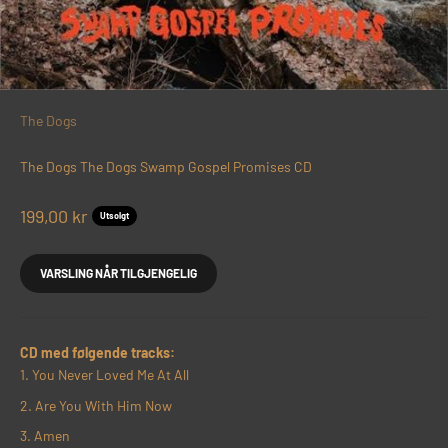
The Dogs
The Dogs The Dogs Swamp Gospel Promises CD
Salgspris
199,00 kr
Utsolgt
VARSLING NÅR TILGJENGELIG
CD med følgende tracks:
You Never Loved Me At All
Are You With Him Now
Amen