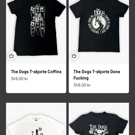
The Dogs T-skjorte Coffins
The Dogs T-skjorte Done
Fucking
Salgspris
349,00 kr
Salgspris
349,00 kr