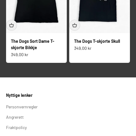
The Dogs Sort Dame T-
The Dogs T-skjorte Skull
skjorte Bikkje
Salgspris
349,00 kr
Salgspris
349,00 kr
Nyttige lenker
Personvernregler
Angrerett
Fraktpolicy