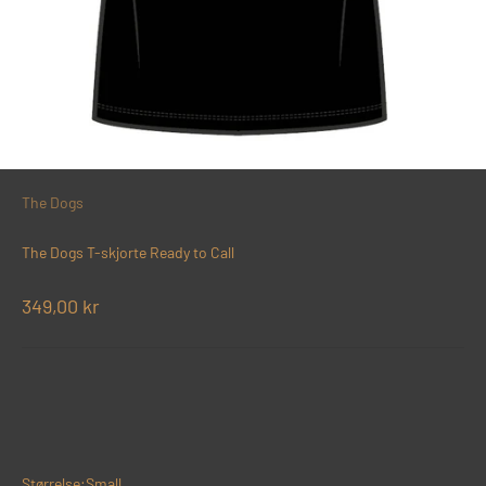
The Dogs
The Dogs T-skjorte Ready to Call
Salgspris
349,00 kr
Størrelse:
Small