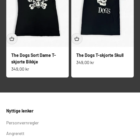
The Dogs Sort Dame T-
The Dogs T-skjorte Skull
skjorte Bikkje
Salgspris
349,00 kr
Salgspris
349,00 kr
Nyttige lenker
Personvernregler
Angrerett