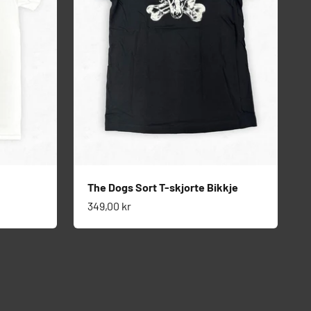
The Dogs Sort T-skjorte Bikkje
Salgspris
349,00 kr