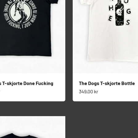
 T-skjorte Done Fucking
The Dogs T-skjorte Bottle
s
Salgspris
r
349,00 kr