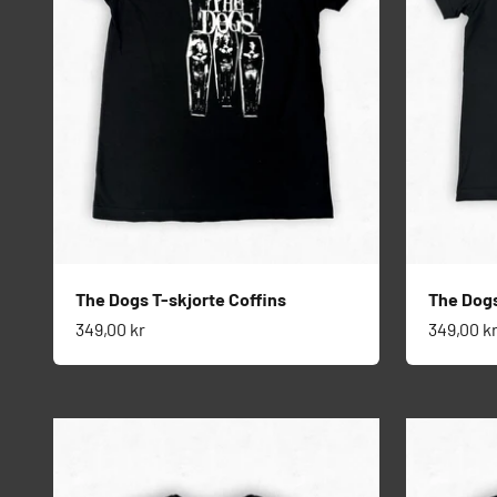
The Dogs T-skjorte Coffins
The Dogs
Salgspris
Salgspri
349,00 kr
349,00 k