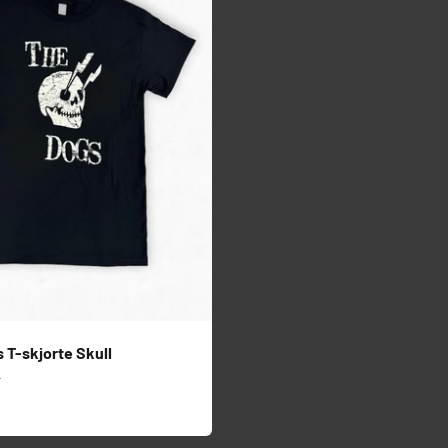
 T-skjorte Skull
s
r