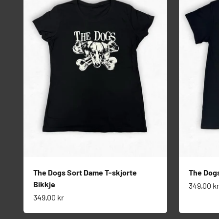
The Dogs Sort Dame T-skjorte
The Dogs
Bikkje
Salgspri
349,00 k
Salgspris
349,00 kr