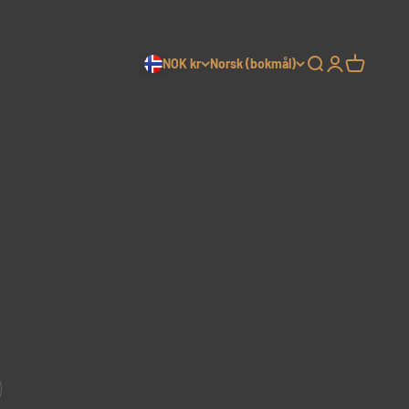
NOK kr
Norsk (bokmål)
Søk
Logg inn
Handleku