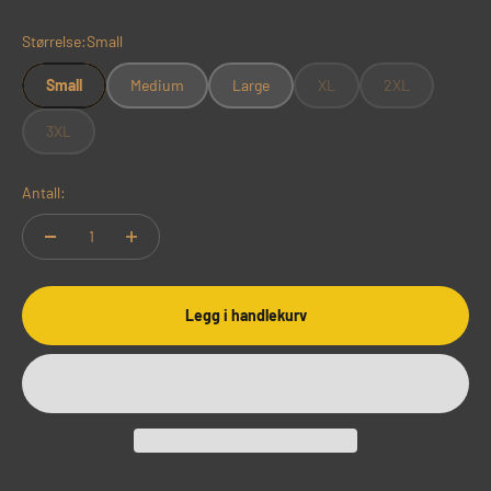
Størrelse:
Small
Small
Medium
Large
XL
2XL
3XL
Antall:
Legg i handlekurv