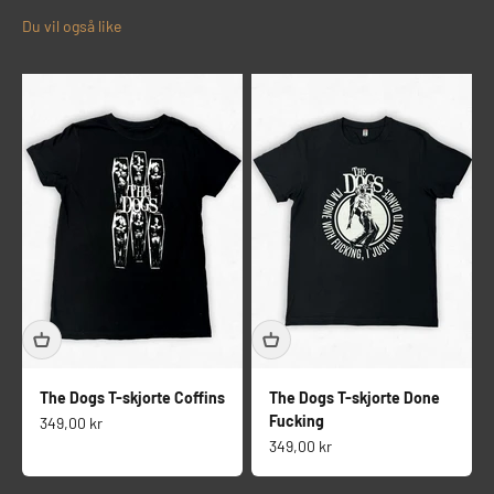
The Dogs T-skjorte Coffins
The Dogs T-skjorte Done
Fucking
Salgspris
349,00 kr
Salgspris
349,00 kr