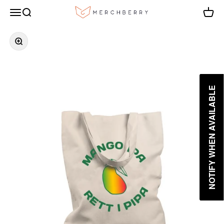
Hopp til innhold
Merchberry Shop
Meny
Søk
Handle
Forstørr
NOTIFY WHEN AVAILABLE
NOTIFY WHEN AVAILABLE