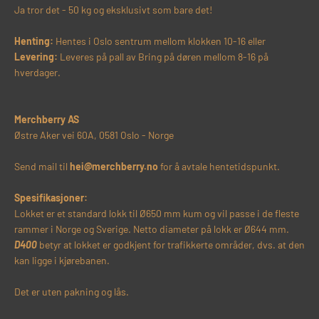
Ja tror det - 50 kg og eksklusivt som bare det!
Henting:
Hentes i Oslo sentrum mellom klokken 10-16 eller
Levering:
Leveres på pall av Bring på døren mellom 8-16 på
hverdager.
Merchberry AS
Østre Aker vei 60A, 0581 Oslo - Norge
Send mail til
hei@merchberry.no
for å avtale hentetidspunkt.
Spesifikasjoner:
Lokket er et standard lokk til Ø650 mm kum og vil passe i de fleste
rammer i Norge og Sverige. Netto diameter på lokk er Ø644 mm.
D400
betyr at lokket er godkjent for trafikkerte områder, dvs. at den
kan ligge i kjørebanen.
Det er uten pakning og lås.