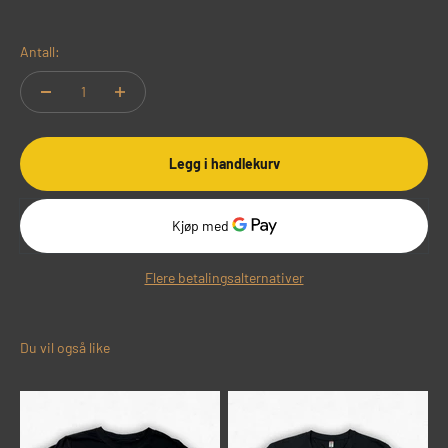
Antall:
Legg i handlekurv
Flere betalingsalternativer