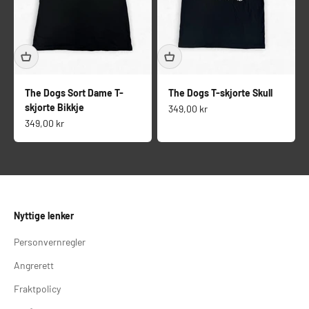
The Dogs Sort Dame T-
The Dogs T-skjorte Skull
skjorte Bikkje
Salgspris
349,00 kr
Salgspris
349,00 kr
Nyttige lenker
Personvernregler
Angrerett
Fraktpolicy