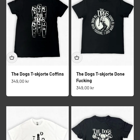
The Dogs T-skjorte Coffins
The Dogs T-skjorte Done
Fucking
Salgspris
349,00 kr
Salgspris
349,00 kr