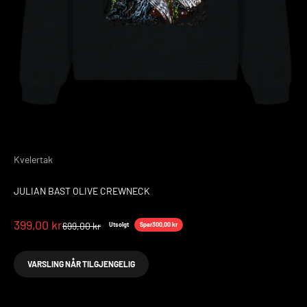
Kvelertak
JULIAN BAST OLIVE CREWNECK
Salgspris
399,00 kr
Normalpris
699,00 kr
Utsolgt
Spar
300,00 kr
VARSLING NÅR TILGJENGELIG