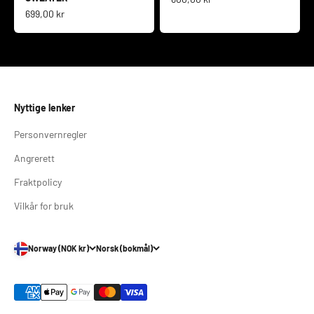
Salgspris
699,00 kr
Nyttige lenker
Personvernregler
Angrerett
Fraktpolicy
Vilkår for bruk
Norway (NOK kr)
Norsk (bokmål)