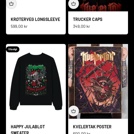
KRØTERVEG LONGSLEEVE
TRUCKER CAPS
Salgspris
Salgspris
599,00 kr
349,00 kr
Utsolgt
HAPPY JULABLOT
KVELERTAK POSTER
SWEATER
Salgspris
600,00 kr