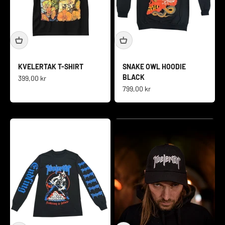
KVELERTAK T-SHIRT
SNAKE OWL HOODIE
BLACK
Salgspris
399,00 kr
Salgspris
799,00 kr