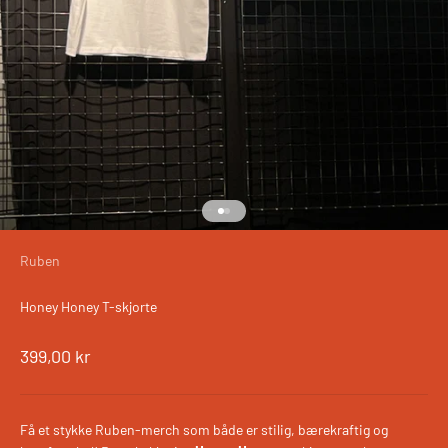
Gå til element 1
Gå til element 2
Ruben
Honey Honey T-skjorte
Salgspris
399,00 kr
Få et stykke Ruben-merch som både er stilig, bærekraftig og