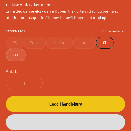
Ikke bruk tørketrommel
Sikre deg denne eksklusive Ruben-t-skjorten i dag, og bær med
stolthet budskapet fra "Honey Honey"! Begrenset opplag!
Størrelse:
XL
Størrelsestabell
XS
Small
Medium
Large
XL
2XL
Antall:
Legg i handlekurv