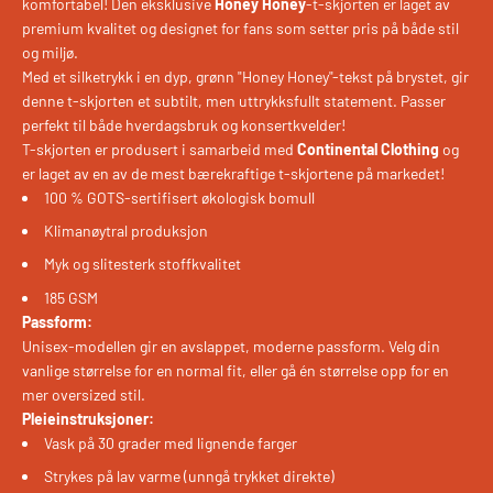
komfortabel! Den eksklusive
Honey Honey
-t-skjorten er laget av
premium kvalitet og designet for fans som setter pris på både stil
og miljø.
Med et silketrykk i en dyp, grønn "Honey Honey"-tekst på brystet, gir
denne t-skjorten et subtilt, men uttrykksfullt statement. Passer
perfekt til både hverdagsbruk og konsertkvelder!
T-skjorten er produsert i samarbeid med
Continental Clothing
og
er laget av en av de mest bærekraftige t-skjortene på markedet!
100 % GOTS-sertifisert økologisk bomull
Klimanøytral produksjon
Myk og slitesterk stoffkvalitet
185 GSM
Passform:
Unisex-modellen gir en avslappet, moderne passform. Velg din
vanlige størrelse for en normal fit, eller gå én størrelse opp for en
mer oversized stil.
Pleieinstruksjoner:
Vask på 30 grader med lignende farger
Strykes på lav varme (unngå trykket direkte)