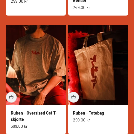
Genser
Salgspris
299,00 kr
Salgspris
749,00 kr
Ruben - Oversized Grå T-
Ruben - Totebag
skjorte
Salgspris
299,00 kr
Salgspris
399,00 kr