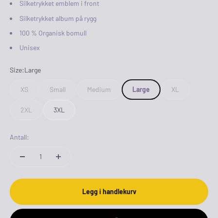
Silketrykket emblem i front
Silketrykket album på rygg
100 % Organisk bomull
Unisex
Size:
Large
XS
Small
Medium
Large
XL
2XL
3XL
Antall:
Legg i handlekurv