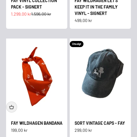
FAY VINYL COLLECTION
FAY WILDHAGEN LET'S
PACK - SIGNERT
KEEP IT IN THE FAMILY
VINYL - SIGNERT
Salgspris
Normalpris
1.299,00 kr
1.596,00 kr
Salgspris
499,00 kr
Utsolgt
FAY WILDHAGEN BANDANA
SORT VINTAGE CAPS - FAY
Salgspris
Salgspris
199,00 kr
299,00 kr