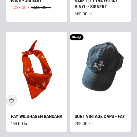
PACK - SIGNERT
KEEP IT IN THE FAMILY
VINYL - SIGNERT
Salgspris
Normalpris
1.299,00 kr
1.596,00 kr
Salgspris
499,00 kr
Utsolgt
FAY WILDHAGEN BANDANA
SORT VINTAGE CAPS - FAY
Salgspris
Salgspris
199,00 kr
299,00 kr