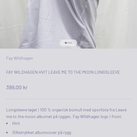
Gå til element 1
Gå til element 2
Gå til element 3
Gå til element 4
Fay Wildhagen
FAY WILDHAGEN HVIT LEAVE ME TO THE MOON LONGSLEEVE
Salgspris
399,00 kr
Longsleeve laget i 100 % organisk bomull med sporliste fra Leave
me to the moon albumet på ryggen. Fay Wildhagen logo i front.
Hvit
Silketrykket albumcover på rygg