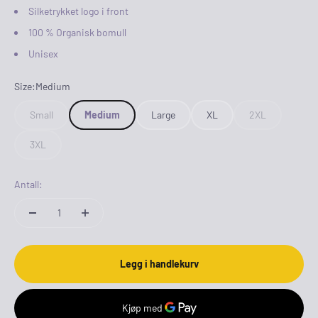
Silketrykket logo i front
100 % Organisk bomull
Unisex
Size:
Medium
Small
Medium
Large
XL
2XL
3XL
Antall:
Legg i handlekurv