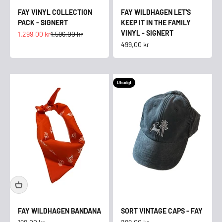
FAY VINYL COLLECTION
FAY WILDHAGEN LET'S
PACK - SIGNERT
KEEP IT IN THE FAMILY
VINYL - SIGNERT
Salgspris
Normalpris
1.299,00 kr
1.596,00 kr
Salgspris
499,00 kr
Utsolgt
FAY WILDHAGEN BANDANA
SORT VINTAGE CAPS - FAY
Salgspris
Salgspris