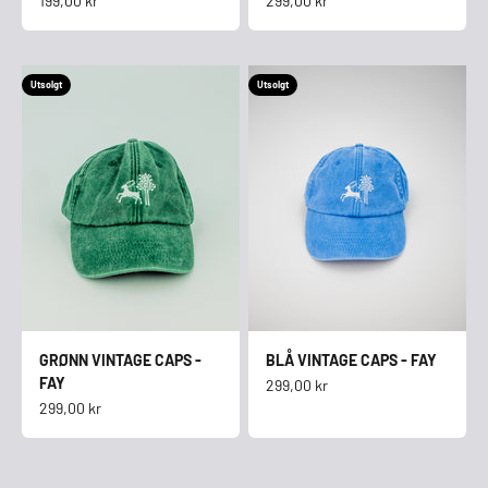
199,00 kr
299,00 kr
Utsolgt
Utsolgt
GRØNN VINTAGE CAPS -
BLÅ VINTAGE CAPS - FAY
FAY
Salgspris
299,00 kr
Salgspris
299,00 kr