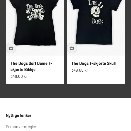
The Dogs Sort Dame T-
The Dogs T-skjorte Skull
skjorte Bikkje
Salgspris
349,00 kr
Salgspris
349,00 kr
Nyttige lenker
Personvernregler