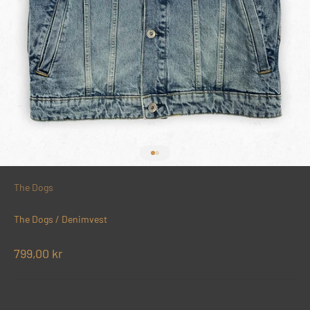
Gå til element 1
Gå til element 2
The Dogs
The Dogs / Denimvest
Salgspris
799,00 kr