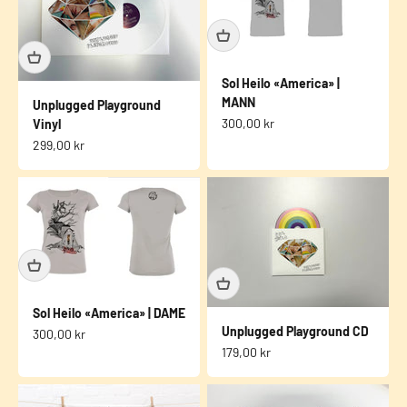
Sol Heilo «America» |
MANN
Unplugged Playground
Salgspris
300,00 kr
Vinyl
Salgspris
299,00 kr
Sol Heilo «America» | DAME
Unplugged Playground CD
Salgspris
300,00 kr
Salgspris
179,00 kr