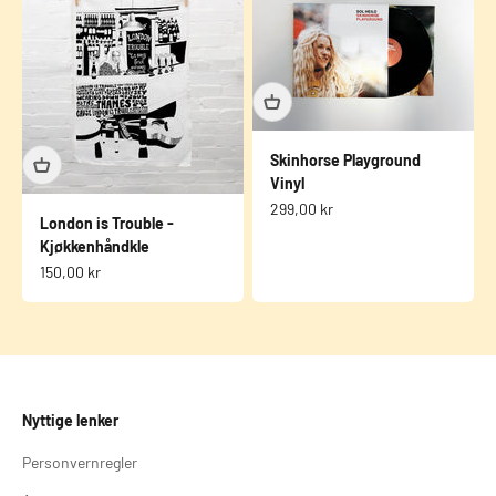
Skinhorse Playground
Vinyl
Salgspris
299,00 kr
London is Trouble -
Kjøkkenhåndkle
Salgspris
150,00 kr
Nyttige lenker
Personvernregler