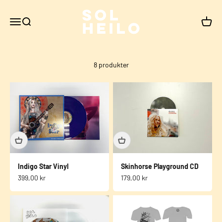
Hopp til innhold
Sol Heilo
Meny
Søk
Handle
8 produkter
Indigo Star Vinyl
Skinhorse Playground CD
Salgspris
Salgspris
399,00 kr
179,00 kr