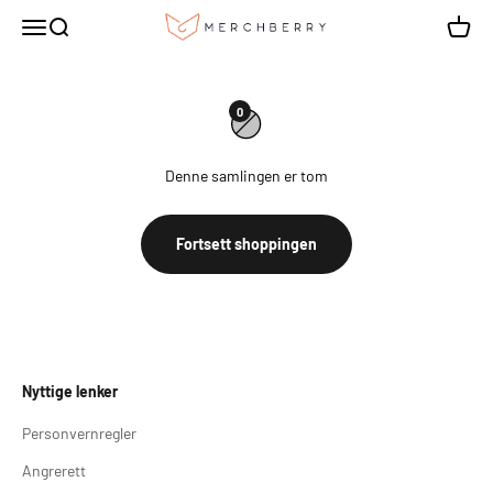
Hopp til innhold
Ulrikke Brandstorp
Meny
Søk
Handle
0
Denne samlingen er tom
Fortsett shoppingen
Nyttige lenker
Personvernregler
Angrerett